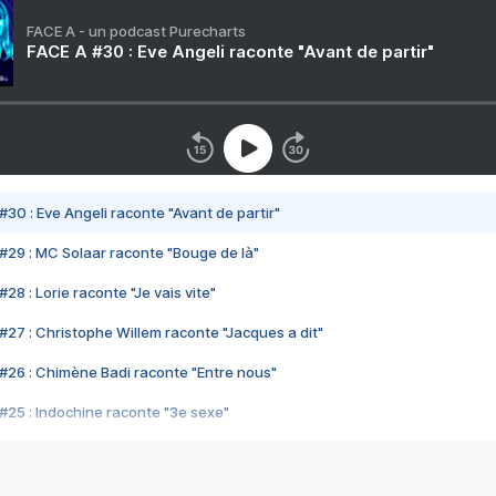
FACE A - un podcast Purecharts
FACE A #30 : Eve Angeli raconte "Avant de partir"
#30 : Eve Angeli raconte "Avant de partir"
#29 : MC Solaar raconte "Bouge de là"
28 : Lorie raconte "Je vais vite"
#27 : Christophe Willem raconte "Jacques a dit"
#26 : Chimène Badi raconte "Entre nous"
#25 : Indochine raconte "3e sexe"
#24 : Zaho raconte "C'est chelou"
#23 : Patrick Bruel raconte "Au café des délices"