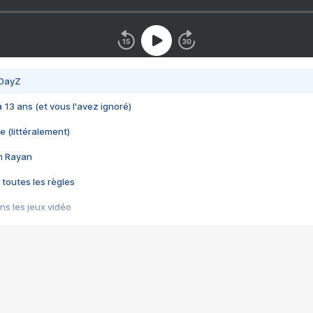
 DayZ
 a 13 ans (et vous l'avez ignoré)
e (littéralement)
im Rayan
 toutes les règles
s les jeux vidéo
us choquant de Rockstar ? - Le scandale BULLY
e plus moche de Steam
du RÊVE tourne au CAUCHEMAR
pendant 8 heures