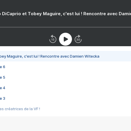
 DiCaprio et Tobey Maguire, c'est lui ! Rencontre avec Dam
bey Maguire, c'est lui ! Rencontre avec Damien Witecka
e 6
e 5
e 4
e 3
s créatrices de la VF !
e 2
e 1