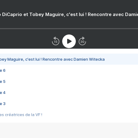
 DiCaprio et Tobey Maguire, c'est lui ! Rencontre avec Dam
bey Maguire, c'est lui ! Rencontre avec Damien Witecka
e 6
e 5
e 4
e 3
s créatrices de la VF !
e 2
e 1