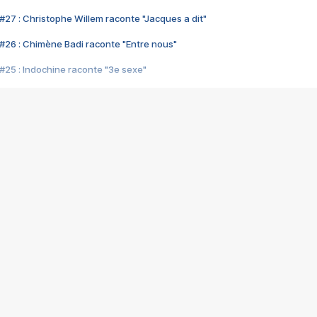
#27 : Christophe Willem raconte "Jacques a dit"
#26 : Chimène Badi raconte "Entre nous"
#25 : Indochine raconte "3e sexe"
#24 : Zaho raconte "C'est chelou"
#23 : Patrick Bruel raconte "Au café des délices"
#22 : Kyo raconte "Le chemin"
#21 : Nolwenn Leroy raconte "Cassé"
#20 : Patrick Hernandez raconte "Born to be alive"
#19 : Lorie raconte "Près de moi"
#18 : Michael Jones raconte "A nos actes manqués" (avec Jean-Jacque
#17 : Khaled raconte "Aïcha"
#16 : Corneille raconte "Parce qu'on vient de loin"