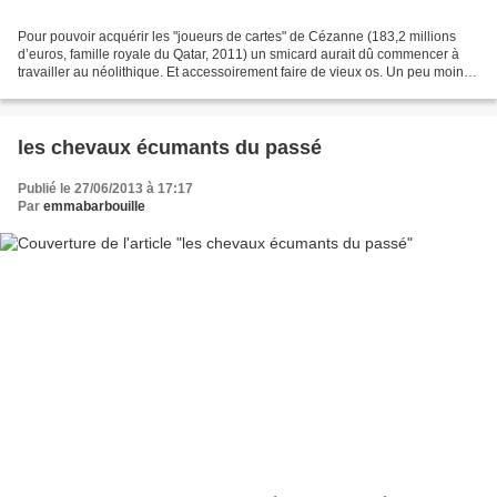
Pour pouvoir acquérir les "joueurs de cartes" de Cézanne (183,2 millions
d’euros, famille royale du Qatar, 2011) un smicard aurait dû commencer à
travailler au néolithique. Et accessoirement faire de vieux os. Un peu moins
de travail, mais à peine, lui...
les chevaux écumants du passé
Publié le 27/06/2013 à 17:17
Par
emmabarbouille