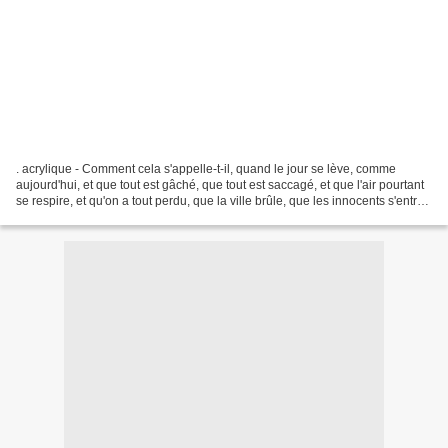
. acrylique - Comment cela s'appelle-t-il, quand le jour se lève, comme
aujourd'hui, et que tout est gâché, que tout est saccagé, et que l'air pourtant
se respire, et qu'on a tout perdu, que la ville brûle, que les innocents s'entre-
tuent, mais que les...