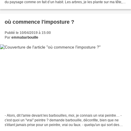
du paysage comme on fait d’un habit. Les arbres, je les plante sur ma tête,
les prairies, je...
où commence l'imposture ?
Publié le 10/04/2019 à 15:00
Par
emmabarbouille
- Alors, dit l'amie devant les barbouilles, moi, je connais un vrai peintre… -
c'est quoi un "vrai" peintre ? demande barbouille, déconfite, bien que ne
s'étant jamais prise pour un peintre, vrai ou faux. - quelqu'un qui sort des
beaux arts ? - ou quelqu'un...