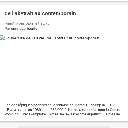
de l'abstrait au contemporain
Publié le 26/12/2018 à 14:57
Par
emmabarbouille
une des répliques parfaites de la fontaine de Marcel Duchamp de 1917 .
L'Etat a acquis en 1986, pour 232 000 €, l'un de ces urinoirs pour le Centre
Pompidou : cet exemplaire «Rrose, no 3», est estimé aujourd'hui à près de 3
M€. cela se passe en 4 étapes...