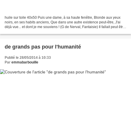
huile sur toile 40x50 Puis une dame, à sa haute fenêtre, Blonde aux yeux
noirs, en ses habits anciens, Que dans une autre existence peut-être, J'ai
déjà vue... et dont je me souviens ! (G de Nerval, Fantaisie) Il fallait peut être,
Mona, après tant de...
de grands pas pour l'humanité
Publié le 28/05/2014 à 10:33
Par
emmabarbouille