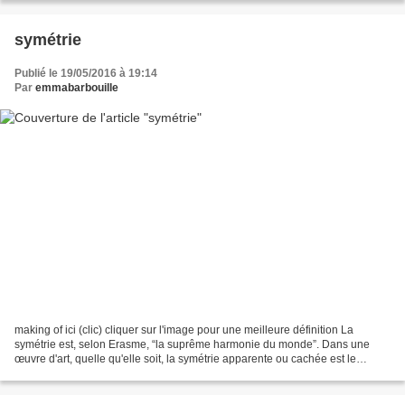
symétrie
Publié le 19/05/2016 à 19:14
Par
emmabarbouille
making of ici (clic) cliquer sur l'image pour une meilleure définition La
symétrie est, selon Erasme, “la suprême harmonie du monde”. Dans une
œuvre d'art, quelle qu'elle soit, la symétrie apparente ou cachée est le
fondement visible ou secret du plaisir...