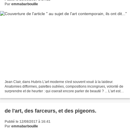
Par
emmabarbouille
Jean Clair, dans Hubris L'art moderne s'est souvent voué à la laideur.
Anatomies difformes, palettes outrées, compositions incongrues, volonté de
surprendre et de heurter : qui oserait encore parler de beauté ? ... L'art est
mort depuis longtemps, comme...
de l'art, des farceurs, et des pigeons.
Publié le 12/08/2017 à 16:41
Par
emmabarbouille