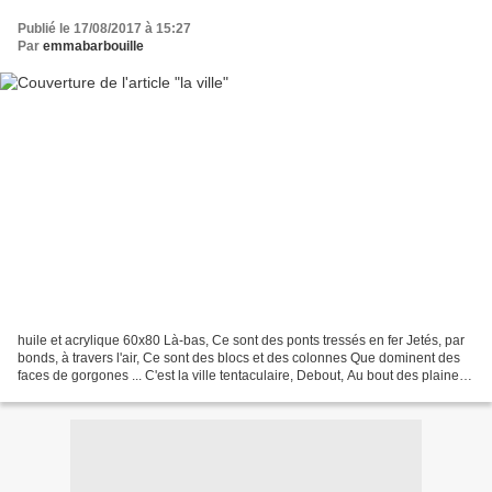
Publié le 17/08/2017 à 15:27
Par
emmabarbouille
huile et acrylique 60x80 Là-bas, Ce sont des ponts tressés en fer Jetés, par
bonds, à travers l'air, Ce sont des blocs et des colonnes Que dominent des
faces de gorgones ... C'est la ville tentaculaire, Debout, Au bout des plaines
et des domaines… Des...