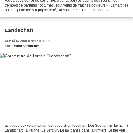
Voyez-vous de l'or de ces urnes S'échapper ces esprits des fleurs, Tout
trempés de parfums nocturnes, Tout vêtus de fraîches couleurs ? (Lamartine)
huile aquarellée sur papier toilé, au spalter caoutchouc et pour les
retardataires de la St Valentin, il...
Landschaft
Publié le 20/03/2017 à 15:48
Par
emmabarbouille
acrylique 50x70 sur carton de récup Grün leuchtert. Der See tant im Licht. ... (
Landschaft. H. Kühne) Le vert luit. Le lac danse dans la lumière. Je me vêts