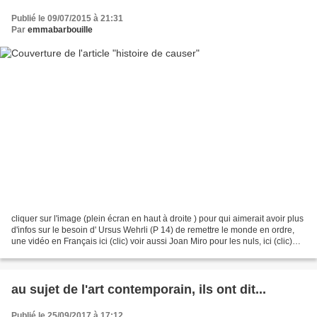
Publié le 09/07/2015 à 21:31
Par
emmabarbouille
cliquer sur l'image (plein écran en haut à droite ) pour qui aimerait avoir plus
d'infos sur le besoin d' Ursus Wehrli (P 14) de remettre le monde en ordre,
une vidéo en Français ici (clic) voir aussi Joan Miro pour les nuls, ici (clic)
humour : analyse...
au sujet de l'art contemporain, ils ont dit...
Publié le 25/09/2017 à 17:12