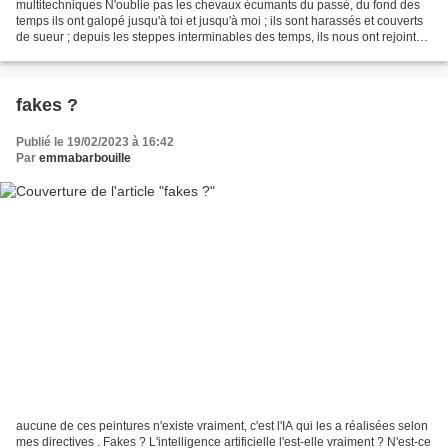
multitechniques N'oublie pas les chevaux écumants du passé, du fond des
temps ils ont galopé jusqu'à toi et jusqu'à moi ; ils sont harassés et couverts
de sueur ; depuis les steppes interminables des temps, ils nous ont rejoints
dans l'aujourd'hui......
fakes ?
Publié le 19/02/2023 à 16:42
Par
emmabarbouille
aucune de ces peintures n'existe vraiment, c'est l'IA qui les a réalisées selon
mes directives . Fakes ? L'intelligence artificielle l'est-elle vraiment ? N'est-ce