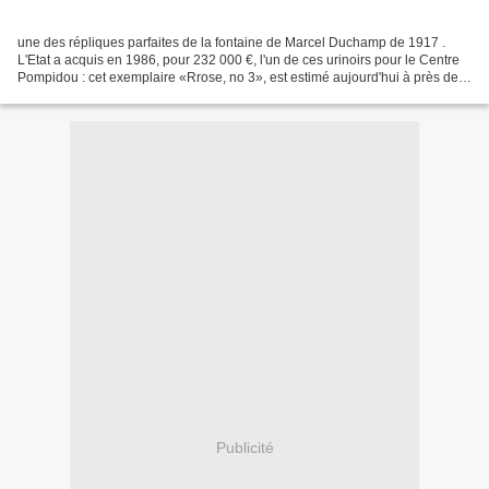
une des répliques parfaites de la fontaine de Marcel Duchamp de 1917 .
L'Etat a acquis en 1986, pour 232 000 €, l'un de ces urinoirs pour le Centre
Pompidou : cet exemplaire «Rrose, no 3», est estimé aujourd'hui à près de 3
M€. cela se passe en 4 étapes...
Publicité