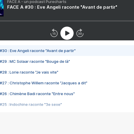
FACE A - un podcast Purecharts
FACE A #30 : Eve Angeli raconte "Avant de partir"
#30 : Eve Angeli raconte "Avant de partir"
#29 : MC Solaar raconte "Bouge de là"
28 : Lorie raconte "Je vais vite"
#27 : Christophe Willem raconte "Jacques a dit"
#26 : Chimène Badi raconte "Entre nous"
#25 : Indochine raconte "3e sexe"
#24 : Zaho raconte "C'est chelou"
#23 : Patrick Bruel raconte "Au café des délices"